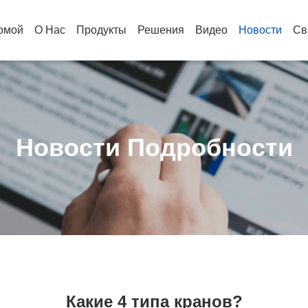
омой
О Нас
Продукты
Решения
Видео
Новости
Св
Новости Подробности
Какие 4 типа кранов?