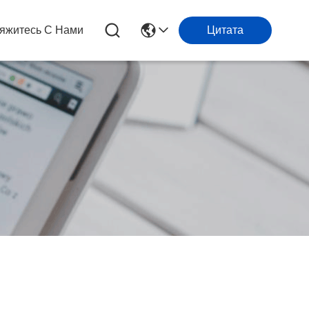
яжитесь С Нами
Цитата