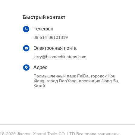
Быстрый контакт
Телефон
86-514-86101819
Электронная почта
jerry@hssmachinetaps.com
Адрес
Промышленный парк FeiDa, городок Hou
Xiang, город DanYang, провинция Jiang Su,
Китай.
-2026 Jiangsu Xingrui Tools CO.,LTD Все права защищены.