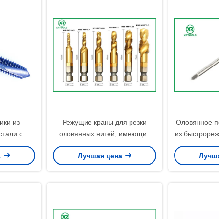
ики из
Режущие краны для резки
Оловянное п
стали с
оловянных нитей, имеющие
из быстрореж
окрытием,
толерантность 6H, подходящие
с яркой 
а
Лучшая цена
Лучш
 покрытием
для профессиональной резки
Универсаль
енты для
нитей в процессах
для наре
ля точной
изготовления металлов
идеально 
различных
при