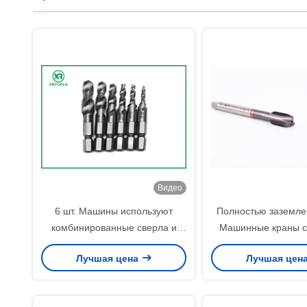
Видео
6 шт. Машины используют
Полностью заземл
комбинированные сверла и
Машинные краны с
краны HSS
DIN371 с углом от 0
Лучшая цена
Лучшая цен
высокоточные инс
резки нитей 
промышленно