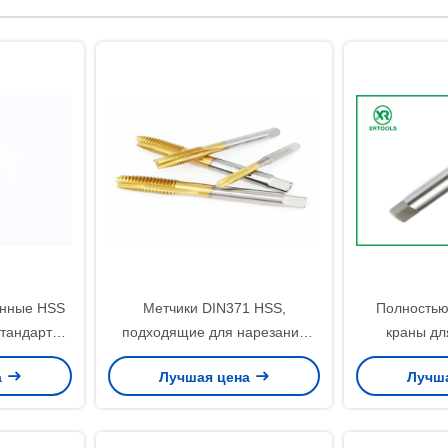
енные HSS
Метчики DIN371 HSS,
Полностью
тандарта
подходящие для нарезания
краны дл
,5 до 1,25
резьбы в стали, алюминии и
обеспечиваю
а
Лучшая цена
Лучш
трументы
других металлах в условиях
H2 H3 H4 Ид
для
промышленного производства
для пр
сти
приложени