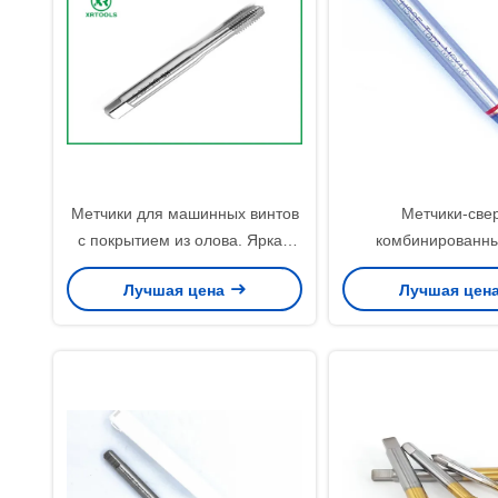
Метчики для машинных винтов
Метчики-све
с покрытием из олова. Яркая
комбинированн
поверхность. Прочные
спиральные, шаг 0
Лучшая цена
Лучшая цен
инструменты для нарезания
резьбонарезной ин
резьбы для прецизионной
предназначенн
металлообработки.
стабильной ре