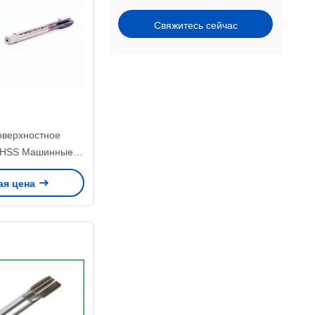
Свяжитесь сейчас
оверхностное
 HSS Машинные
предлагающие
ая цена
ь 6H и обработку
дназначенные для
одукции нитей