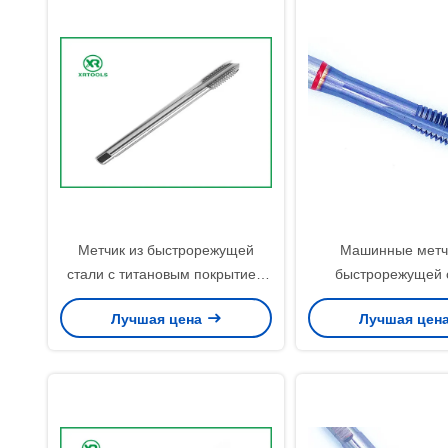
Метчик из быстрорежущей
Машинные метч
стали с титановым покрытием
быстрорежущей 
DIN371, инструмент для
нитрид-титановым п
Лучшая цена
Лучшая цен
нарезания резьбы, подходящий
метчики для гаек, с
для промышленной
из олова, инструм
металлообработки
нарезания резьбы д
работы