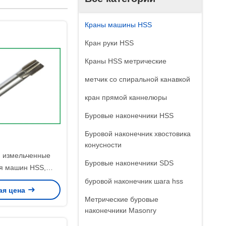
Краны машины HSS
Кран руки HSS
Краны HSS метрические
метчик со спиральной канавкой
кран прямой каннелюры
Буровые наконечники HSS
Буровой наконечник хвостовика
конусности
 измельченные
Буровые наконечники SDS
я машин HSS,
щие точность H1
буровой наконечник шага hss
ая цена
еально подходят
Метрические буровые
омышленных
наконечники Masonry
й резки нитей