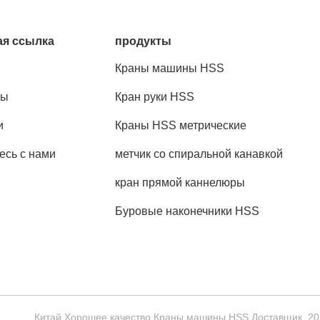
я ссылка
продукты
Краны машины HSS
ты
Кран руки HSS
и
Краны HSS метрические
есь с нами
метчик со спиральной канавкой
кран прямой каннелюры
Буровые наконечники HSS
Китай Хорошее качество Краны машины HSS Доставщик. 2018