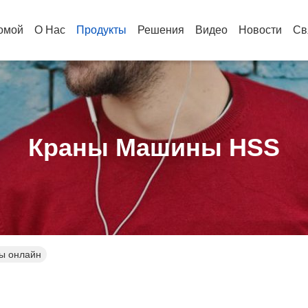
омой
О Нас
Продукты
Решения
Видео
Новости
Св
Краны Машины HSS
ы онлайн