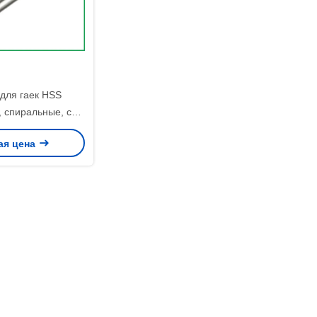
для гаек HSS
 спиральные, с
 олова, прочные,
ая цена
ые инструменты
ния резьбы для
ных применений