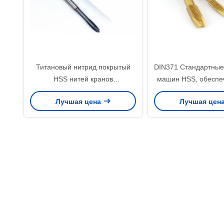
Титановый нитрид покрытый
DIN371 Стандартные
HSS нитей кранов
машин HSS, обесп
профессиональных нитей
отклоняемость от 0,5
Лучшая цена
Лучшая цен
режущих инструментов,
яркую поверхность
разработанных для точности и
подходит для точны
долговечности
нанесению н