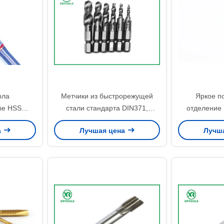
рла
Метчики из быстрорежущей
Яркое п
ые HSS
стали стандарта DIN371,
отделение
.5-1.25,
метрическая резьба, шаг 0,5–
краны, 
а
Лучшая цена
Лучш
струмент,
1,25, прецизионный режущий
толерантност
ый для
инструмент для промышленных
оловом, пре
зьбы
применений
точной пр