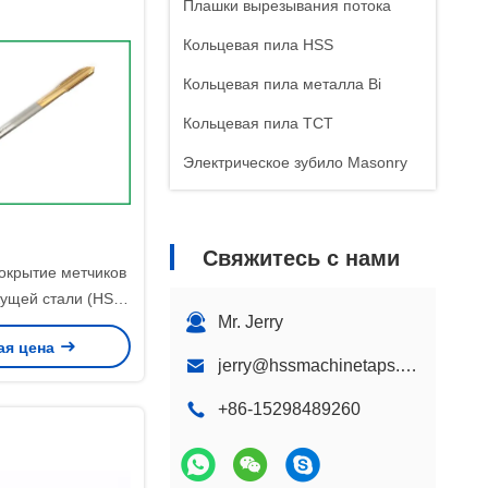
Плашки вырезывания потока
Кольцевая пила HSS
Кольцевая пила металла Bi
Кольцевая пила TCT
Электрическое зубило Masonry
Свяжитесь с нами
окрытие метчиков
ущей стали (HSS)
Mr. Jerry
поверхностью.
ая цена
ные инструменты
jerry@hssmachinetaps.com
зания резьбы,
подходящие для
+86-15298489260
 промышленных
менений