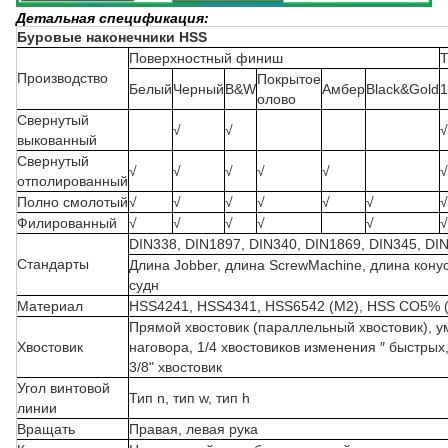
Детальная спецификация
:
Буровые наконечники HSS
Поверхностный финиш
Т
Производство
Покрытое
Белый
Черный
B&W
Амбер
Black&Gold
1
олово
Свернутый
√
√
√
выкованный
Свернутый
√
√
√
√
√
√
отполированный
Полно смолотый
√
√
√
√
√
√
√
Филированный
√
√
√
√
√
√
DIN338, DIN1897, DIN340, DIN1869, DIN345, DI
Стандарты
Длина Jobber, длина ScrewMachine, длина кон
судн
Материал
HSS4241, HSS4341, HSS6542 (M2), HSS CO5% 
Прямой хвостовик (параллельный хвостовик), у
Хвостовик
наговора, 1/4 хвостовиков изменения ″ быстрых, 
3/8" хвостовик
Угол винтовой
Тип n, тип w, тип h
линии
Вращать
Правая, левая рука