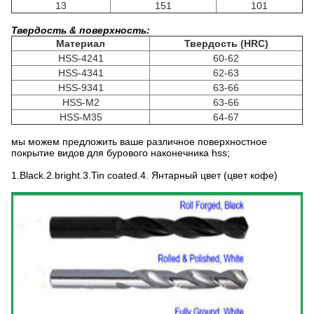
13
151
101
Твердость & поверхность:
Материал
Твердость (HRC)
HSS-4241
60-62
HSS-4341
62-63
HSS-9341
63-66
HSS-M2
63-66
HSS-M35
64-67
мы можем предложить ваше различное поверхностное
покрытие видов для бурового наконечника hss;
1.Black.2.bright.3.Tin coated.4. Янтарный цвет (цвет кофе)