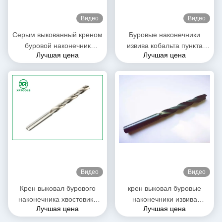
Видео
Видео
Серым выкованный креном
Буровые наконечники
буровой наконечник
извива кобальта пункта
Лучшая цена
Лучшая цена
кольцевой пилы, прямые
135° дополнительной
буровые наконечники
длинной круглой формы
пункта Брэд штемпелюя
буровых наконечников HSS
логотип
гибкие
Видео
Видео
Крен выковал бурового
крен выковал буровые
наконечника хвостовика
наконечники извива
Лучшая цена
Лучшая цена
DIN 338 хвостовика
кобальта HRC 61 DIN338
буровых наконечников HSS
HSS