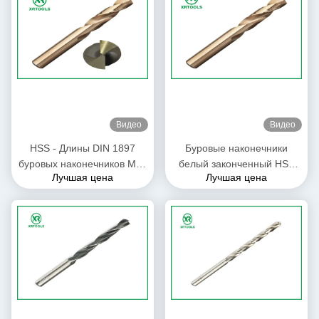
хвостовика левых
Видео
Видео
HSS - Длины DIN 1897
Буровые наконечники
буровых наконечников M35
белый законченный HSS
Лучшая цена
Лучшая цена
118° цвет
HSS извива DIN1897 - 4241
высокоскоростной
материал 60 - твердость
выдвинутой янтарный
66HRC