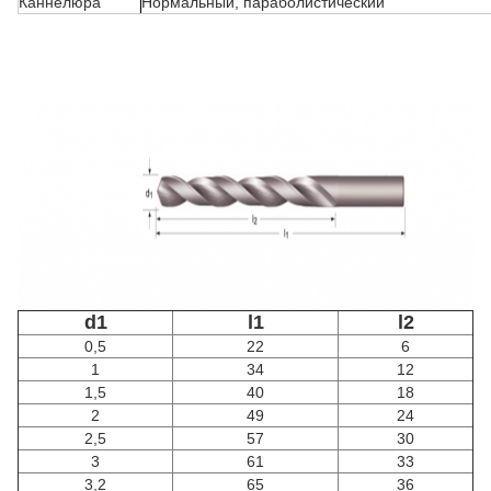
Каннелюра
Нормальный, параболистический
d1
l1
l2
0,5
22
6
1
34
12
1,5
40
18
2
49
24
2,5
57
30
3
61
33
3,2
65
36