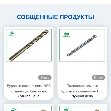
СОБЩЕННЫЕ ПРОДУКТЫ
Видео
Видео
Буровые наконечники HSS
Полностью земные
отделки до блеска на
буровые наконечники HSS
Лучшая цена
Лучшая цена
затвердетое стальное DIN
для двойника металла 2
338 буровых наконечников
главного закончили размер
извива руки прямого
2mm до 6mm