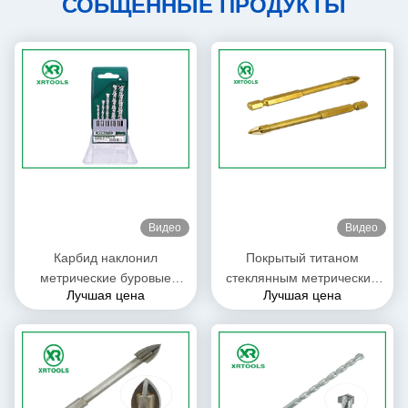
СОБЩЕННЫЕ ПРОДУКТЫ
Видео
Видео
Карбид наклонил
Покрытый титаном
метрические буровые
стеклянным метрическим
Лучшая цена
Лучшая цена
наконечники Masonry
процесс золота буровых
размер 4 до 10mm для
наконечников Masonry
гранита/камней
сваренный цветом