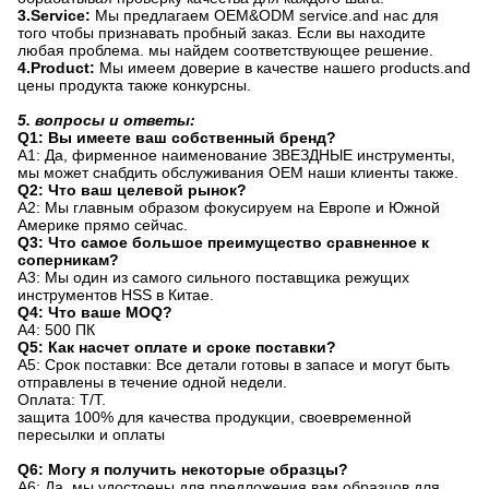
3.Service:
Мы предлагаем OEM&ODM service.and нас для
того чтобы признавать пробный заказ. Если вы находите
любая проблема. мы найдем соответствующее решение.
4.Product:
Мы имеем доверие в качестве нашего products.and
цены продукта также конкурсны.
5. вопросы и ответы:
Q1: Вы имеете ваш собственный бренд?
A1: Да, фирменное наименование ЗВЕЗДНЫЕ инструменты,
мы может снабдить обслуживания OEM наши клиенты также.
Q2: Что ваш целевой рынок?
A2: Мы главным образом фокусируем на Европе и Южной
Америке прямо сейчас.
Q3: Что самое большое преимущество сравненное к
соперникам?
A3: Мы один из самого сильного поставщика режущих
инструментов HSS в Китае.
Q4: Что ваше MOQ?
A4: 500 ПК
Q5: Как насчет оплате и сроке поставки?
A5: Срок поставки: Все детали готовы в запасе и могут быть
отправлены в течение одной недели.
Оплата: T/T.
защита 100% для качества продукции, своевременной
пересылки и оплаты
Q6: Могу я получить некоторые образцы?
A6: Да, мы удостоены для предложения вам образцов для