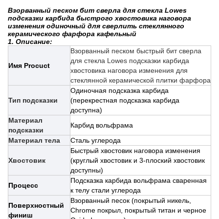
Взорванный песком бит сверла для стекла Lowes
подсказки карбида быстрого хвостовика наговора
изменения одиночный для сверлить стеклянного
керамического фарфора кафельный
1. Описание:
Взорванный песком быстрый бит сверла
для стекла Lowes подсказки карбида
Имя Procuct
хвостовика наговора изменения для
стеклянной керамической плитки фарфора
Одиночная подсказка карбида
Тип подсказки
(перекрестная подсказка карбида
доступна)
Материал
Карбид вольфрама
подсказки
Материал тела
Сталь углерода
Быстрый хвостовик наговора изменения
Хвостовик
(круглый хвостовик и 3-плоский хвостовик
доступны)
Подсказка карбида вольфрама сваренная
Процесс
к телу стали углерода
Взорванный песок (покрытый никель,
Поверхностный
Chrome покрыл, покрытый титан и черное
финиш