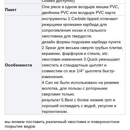
Oxided доступно)
One piece в одном волдыре мешка PVC,
Пакет
двойника PVC или волдыре PVC карта
инструменты 1.Carbide-tipped отличают
режущими кромками карбида для
сопротивления носки и стального
хвостовика для твердости.
дизайн формы подсказки карбида пункта
2.Spear для весьма сверля грубых плитки,
керамики, фарфоров и стекла, etc.
хвостовик изменения 3.Quick уменьшает
Особенности
сместить в стандартные цыплят и
совместим со все 1/4" цыплята быстр-
изменения.
4.Can не было использовано на режиме
молотка, для пользы с роторными
сверлами только.
результат 5.Best с более низким rpm и
хороший охлаждать с водой, уксусом и
терпентином.
мы можем поставить различный хвостовик и поверхностное
покрытие видов: