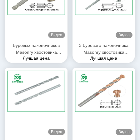
Видео
Видео
Буровых наконечников
3 бурового наконечника
Masonry хвостовика
Masonry хвостовика
Лучшая цена
Лучшая цена
наговора подсказка
квартир метрических
карбида метрических
оцинковывают покрытый с
перекрестная для стекла/
автоматической сваренной
керамической плитки
подсказкой
Видео
Видео