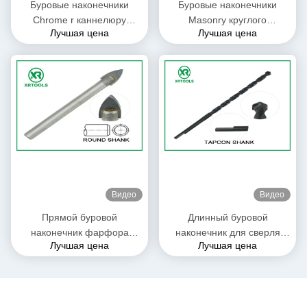
Буровые наконечники
Буровые наконечники
Chrome r каннелюру
Masonry круглого
Лучшая цена
Лучшая цена
стальные покрытый с
хвостовика метрические
хвостовиком термической
омедняют покрытый l
обработки гибким
каннелюру для конкретного
кирпича
Видео
Видео
Прямой буровой
Длинный буровой
наконечник фарфора
наконечник для сверля
Лучшая цена
Лучшая цена
хвостовика, песок
пилотных отверстий,
взорванный буровой
буровой наконечник
наконечник Masonry
металла цемента анкера
обратный
винта Tapcon