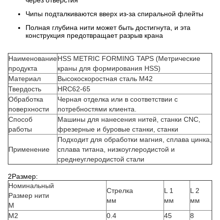
через отверстия
Чипы подталкиваются вверх из-за спиральной флейты
Полная глубина нити может быть достигнута, и эта
конструкция предотвращает разрыв крана
Наименование
HSS METRIC FORMING TAPS (Метрические
продукта
краны для формирования HSS)
Материал
Высокоскоростная сталь M42
Твердость
HRC62-65
Обработка
Черная отделка или в соответствии с
поверхности
потребностями клиента.
Способ
Машины для нанесения нитей, станки CNC,
работы
фрезерные и буровые станки, станки
Подходит для обработки магния, сплава цинка,
Применение
сплава титана, низкоуглеродистой и
среднеуглеродистой стали
2Размер:
Номинальный
Стрелка
L 1
L 2
Размер нити
мм
мм
мм
М
M2
0.4
45
8