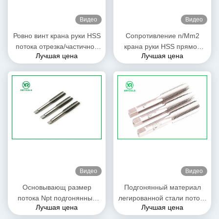
Видео
Видео
Ровно винт крана руки HSS
Сопротивление n/Mm2
потока отрезка/частичное
крана руки HSS прямой
Лучшая цена
Лучшая цена
для сквозного отверстия
каннелюры 900 с отделкой
до блеска
Видео
Видео
Основывающ размер
Подгонянный материал
потока Npt подгонянный
легированной стали потока
Лучшая цена
Лучшая цена
краном, магний сплавляет
прямой каннелюры крана