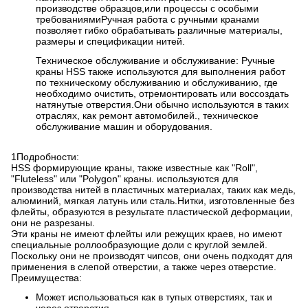
производстве образцов,или процессы с особыми
требованиямиРучная работа с ручными кранами
позволяет гибко обрабатывать различные материалы,
размеры и спецификации нитей.
Техническое обслуживание и обслуживание: Ручные
краны HSS также используются для выполнения работ
по техническому обслуживанию и обслуживанию, где
необходимо очистить, отремонтировать или воссоздать
натянутые отверстия.Они обычно используются в таких
отраслях, как ремонт автомобилей., техническое
обслуживание машин и оборудования.
1Подробности:
HSS формирующие краны, также известные как "Roll",
"Fluteless" или "Polygon" краны. используются для
производства нитей в пластичных материалах, таких как медь,
алюминий, мягкая латунь или сталь.Нитки, изготовленные без
флейты, образуются в результате пластической деформации,
они не разрезаны.
Эти краны не имеют флейты или режущих краев, но имеют
специальные роллообразующие доли с круглой землей.
Поскольку они не производят чипсов, они очень подходят для
применения в слепой отверстии, а также через отверстие.
Преимущества:
Может использоваться как в тупых отверстиях, так и