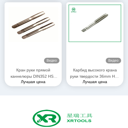
длиной метрические краны
руки HSS завальцовки
Видео
Видео
Кран руки прямой
Карбид высокого крана
каннелюры DIN352 HSS
руки твердости 36mm HSS
Лучшая цена
Лучшая цена
потока CNC польский
твердый для
термопластиковых
металлов