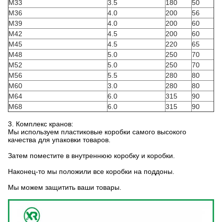
M33
3.5
180
50
M36
4.0
200
56
M39
4.0
200
60
М42
4.5
200
60
М45
4.5
220
65
M48
5.0
250
70
M52
5.0
250
70
M56
5.5
280
80
M60
3.0
280
80
M64
6.0
315
90
M68
6.0
315
90
3. Комплекс кранов:
Мы используем пластиковые коробки самого высокого
качества для упаковки товаров.
Затем поместите в внутреннюю коробку и коробки.
Наконец-то мы положили все коробки на поддоны.
Мы можем защитить ваши товары.