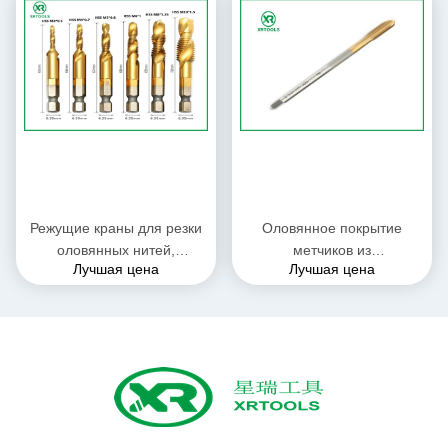
резьбы, подходящий для
гаек, с покрытием из олова,
промышленной
инструменты для
металлообработки
нарезания резьбы для
точной работы
Режущие краны для резки
Оловянное покрытие
оловянных нитей,
метчиков из
Лучшая цена
Лучшая цена
имеющие толерантность
быстрорежущей стали
6H, подходящие для
(HSS) с яркой
профессиональной резки
поверхностью.
нитей в процессах
Универсальные
изготовления металлов
инструменты для
нарезания резьбы,
идеально подходящие для
различных промышленных