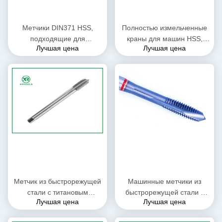
Метчики DIN371 HSS,
Полностью измельченные
подходящие для
краны для машин HSS,
Лучшая цена
Лучшая цена
нарезания резьбы в стали,
обеспечивающие точность
алюминии и других
H1 H2 H3 H4 Идеально
металлах в условиях
подходят для
промышленного
промышленных
производства
приложений резки нитей
Метчик из быстрорежущей
Машинные метчики из
стали с титановым
быстрорежущей стали с
Лучшая цена
Лучшая цена
покрытием DIN371,
нитрид-титановым
инструмент для нарезания
покрытием, метчики для