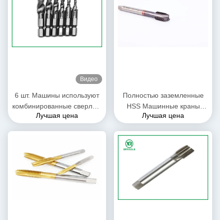
Видео
6 шт. Машины используют
Полностью заземленные
комбинированные сверла и
HSS Машинные краны
Лучшая цена
Лучшая цена
краны HSS
стандарта DIN371 с углом
от 0,5 до 1,25
высокоточные инструменты
резки нитей для
промышленности