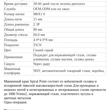
Время доставки
30-60 дней после оплаты депозита
Служба
OEM,ODM или на заказ
Размер нитки
M6X1.0
Длина нити
15 мм
Длина раковины
2.3P
Общая длина
80 мм
Диаметр ствола
60,0 мм
Площадь
4.9*4.9*8 мм
Покрытие
TICN
Цвет
Синий серый
Подходит для нержавеющей стали, сплава
Применение
алюминия, сплава магния, сплава цинка
Сверло
Через дыру
Машинная
ЧПУ, автоматический токарный станк, коробка,
платформа
Машинный кран Spiral Point состоит из кобальтовой сплавы и
испаренной тяжелой высокоскоростной стали.Для проходных и
нижних нитей в нелегированных и легированных сталях прочности
до 1000 N/mm2, нержавеющей стали, пластичного чугуна и
цветных металлов.
Одна операция.