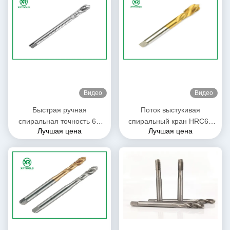
Видео
Видео
Быстрая ручная
Поток выстукивая
спиральная точность 6H
спиральный кран HRC62
Лучшая цена
Лучшая цена
DIN 374 крана каннелюры
каннелюры - 66 размеров
для машины токарного
подгонянных твердостью/
станка CNC
цвет