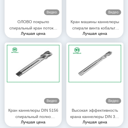
Видео
Видео
ОЛОВО покрыло
Кран машины каннелюры
спиральный кран потока,
спирали винта кобальта
Лучшая цена
Лучшая цена
краны вставки винтового
M35 HSS DIN371
нареза допуска 6H
Видео
Видео
Кран каннелюры DIN 5156
Высокая эффективность
спиральный полно
крана каннелюры DIN 371
Лучшая цена
Лучшая цена
смолотый для точности
спиральная для сверля