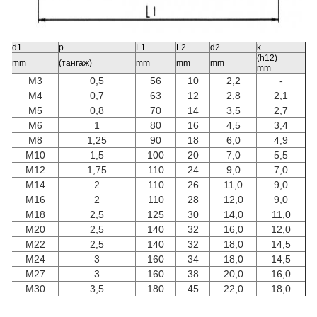
d1
p
L1
L2
d2
k
(h12)
mm
(тангаж)
mm
mm
mm
mm
M3
0,5
56
10
2,2
-
M4
0,7
63
12
2,8
2,1
M5
0,8
70
14
3,5
2,7
M6
1
80
16
4,5
3,4
M8
1,25
90
18
6,0
4,9
M10
1,5
100
20
7,0
5,5
M12
1,75
110
24
9,0
7,0
M14
2
110
26
11,0
9,0
M16
2
110
28
12,0
9,0
M18
2,5
125
30
14,0
11,0
M20
2,5
140
32
16,0
12,0
M22
2,5
140
32
18,0
14,5
M24
3
160
34
18,0
14,5
M27
3
160
38
20,0
16,0
M30
3,5
180
45
22,0
18,0