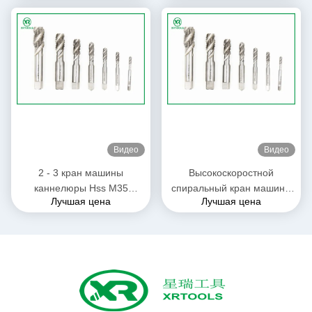
резьбы трубы H1 Whitworth
машины M10 * размера
1.5mm
Видео
Видео
2 - 3 кран машины
Высокоскоростной
каннелюры Hss M35
спиральный кран машины
Лучшая цена
Лучшая цена
тангажа спиральный,
каннелюры, глухие
правый доработанный
отверстия продевает нитку
стандарт метчика для
резать краны
третьего прохода ISO529