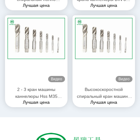
Лучшая цена
Лучшая цена
смолотый для точности
спиральная для сверля
резьбы трубы H1 Whitworth
машины M10 * размера
1.5mm
Видео
Видео
2 - 3 кран машины
Высокоскоростной
каннелюры Hss M35
спиральный кран машины
Лучшая цена
Лучшая цена
тангажа спиральный,
каннелюры, глухие
правый доработанный
отверстия продевает нитку
стандарт метчика для
резать краны
третьего прохода ISO529