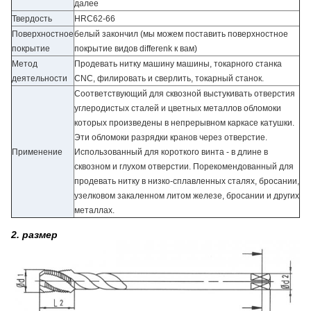
далее
Твердость
HRC62-66
Поверхностное
белый закончил (мы можем поставить поверхностное
покрытие
покрытие видов differenk к вам)
Метод
Продевать нитку машину машины, токарного станка
деятельности
CNC, филировать и сверлить, токарный станок.
Соответствующий для сквозной выстукивать отверстия
углеродистых сталей и цветных металлов обломоки
которых произведены в непрерывном каркасе катушки.
Эти обломоки разрядки кранов через отверстие.
Применение
Использованный для короткого винта - в длине в
сквозном и глухом отверстии. Порекомендованный для
продевать нитку в низко-сплавленных сталях, бросании,
узелковом закаленном литом железе, бросании и других
металлах.
2. размер