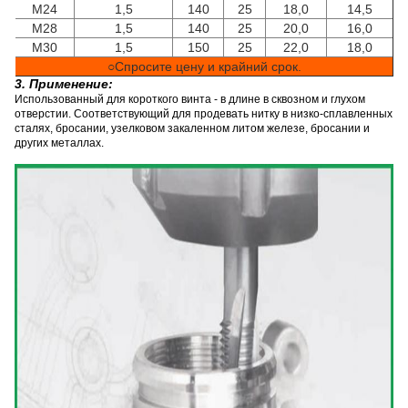
M24
1,5
140
25
18,0
14,5
M28
1,5
140
25
20,0
16,0
M30
1,5
150
25
22,0
18,0
○Спросите цену и крайний срок.
3. Применение:
Использованный для короткого винта - в длине в сквозном и глухом
отверстии. Соответствующий для продевать нитку в низко-сплавленных
сталях, бросании, узелковом закаленном литом железе, бросании и
других металлах.