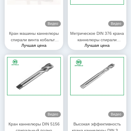
Видео
Видео
Кран машины каннелюры
Метрическое DIN 376 крана
спирали винта кобальта
каннелюры спирали
Лучшая цена
Лучшая цена
M35 HSS DIN371
филировальной машины с
белым финишем через
отверстие
Видео
Видео
Кран каннелюры DIN 5156
Высокая эффективность
спиральный полно
крана каннелюры DIN 371