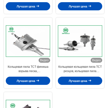
молотка конкретная с потоком
пила карбида для вырезывания
бита пустотелого сверла M22
металла
Лучшая цена
Лучшая цена
Видео
Видео
Кольцевая пила TCT финиша
Кольцевая кольцевая пила TCT
взрыва песка,
резцов, кольцевая пила
ленточнопильный станок
нержавеющей стали для
вырезывания металла карбида
твердой стали
Лучшая цена
Лучшая цена
вольфрама