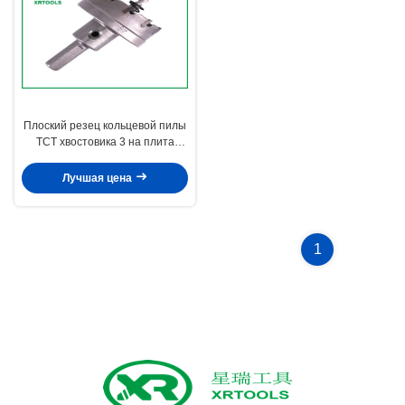
Плоский резец кольцевой пилы
TCT хвостовика 3 на плита
нержавеющей стали 25 Mm
глубины вырезывания
Лучшая цена
1