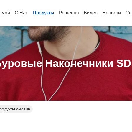
омой
О Нас
Продукты
Решения
Видео
Новости
Св
Буровые Наконечники SD
родукты онлайн