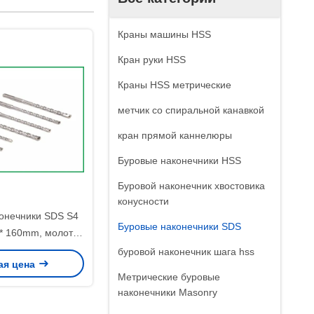
Краны машины HSS
Кран руки HSS
Краны HSS метрические
метчик со спиральной канавкой
кран прямой каннелюры
Буровые наконечники HSS
Буровой наконечник хвостовика
конусности
онечники SDS S4
Буровые наконечники SDS
* 160mm, молоток
ектрический плюс
буровой наконечник шага hss
ая цена
 наконечники
Метрические буровые
наконечники Masonry