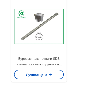
Буровые наконечники SDS
извива l каннелюру длинные,
роторные биты бурильного
Лучшая цена
молотка для бетона