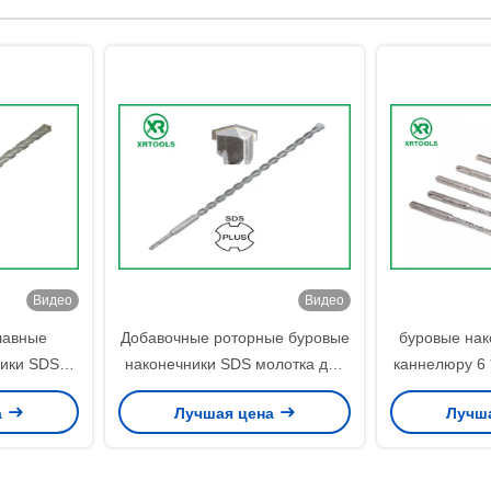
Видео
Видео
лавные
Добавочные роторные буровые
буровые нак
ники SDS
наконечники SDS молотка для
каннелюру 6 
ровые
типа песка u каннелюру
Sds YG8C эл
а
Лучшая цена
Лучш
 SDS
кирпича взорвали
буровые
 блока/
поверхностное
ны